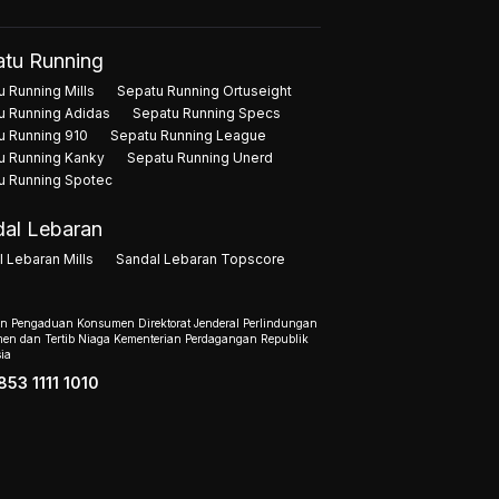
tu Running
 Running Mills
Sepatu Running Ortuseight
u Running Adidas
Sepatu Running Specs
u Running 910
Sepatu Running League
u Running Kanky
Sepatu Running Unerd
u Running Spotec
al Lebaran
 Lebaran Mills
Sandal Lebaran Topscore
n Pengaduan Konsumen Direktorat Jenderal Perlindungan
en dan Tertib Niaga Kementerian Perdagangan Republik
ia
853 1111 1010