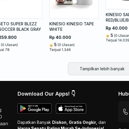
KINESIO S
RED/BLUE/
ETO SUPER BLEZZ
KINESIO KINESIO TAPE
Rp 40.000
SOCCER BLACK GRAY
WHITE
5
(0 Ulasa
259.800
Rp 40.000
Terjual 14.03
5
(0 Ulasan)
(0 Ulasan)
ual 78
Terjual 1.346
Tampilkan lebih banyak
Download Our Apps! 👇
Hub
g
0
Dapatkan Banyak
Diskon, Gratis Ongkir,
dan
taan
Harga Sepatu Paling Murah Se-Indonesia!