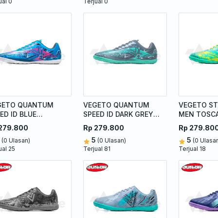
ual 0
Terjual 0
GETO QUANTUM
VEGETO QUANTUM
VEGETO ST
ED ID BLUE
SPEED ID DARK GREY
MEN TOSC
GENTA
TOSCA
279.800
Rp 279.800
Rp 279.80
5
5
(0 Ulasan)
(0 Ulasan)
(0 Ulasa
ual 25
Terjual 81
Terjual 18