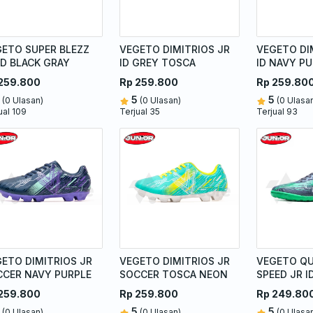
ETO SUPER BLEZZ
VEGETO DIMITRIOS JR
VEGETO DI
ID BLACK GRAY
ID GREY TOSCA
ID NAVY P
259.800
Rp 259.800
Rp 259.80
5
5
(0 Ulasan)
(0 Ulasan)
(0 Ulasa
ual 109
Terjual 35
Terjual 93
ETO DIMITRIOS JR
VEGETO DIMITRIOS JR
VEGETO Q
CCER NAVY PURPLE
SOCCER TOSCA NEON
SPEED JR I
TOSCA
259.800
Rp 259.800
Rp 249.80
5
5
(0 Ulasan)
(0 Ulasan)
(0 Ulasa