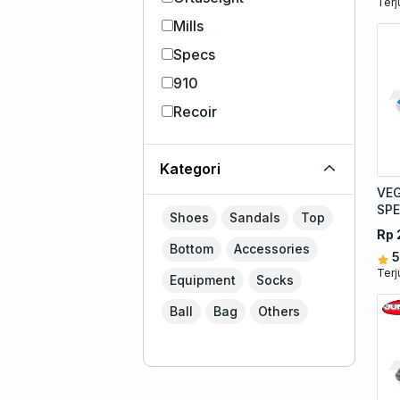
Terj
Mills
Specs
910
Recoir
Kategori
VE
SPE
Shoes
Sandals
Top
MA
Rp 
Bottom
Accessories
5
Terj
Equipment
Socks
Ball
Bag
Others