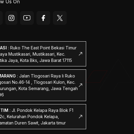
ow Us On
ASI
:
Ruko The East Point Bekasi Timur
Raya Mustikasari, Mustikasari, Kec.
tika Jaya, Kota Bks, Jawa Barat 17115
MARANG
:
Jalan Tlogosari Raya Ii Ruko
osari No.46-14 , Tlogosari Kulon, Kec.
urungan, Kota Semarang, Jawa Tengah
96
KTIM
:
Jl. Pondok Kelapa Raya Blok F1
 2c, Kelurahan Pondok Kelapa,
amatan Duren Sawit, Jakarta timur