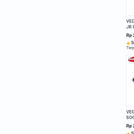
VEG
JR 
Rp 
5
Terj
VEG
SO
Rp 
5