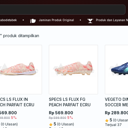
detabek
Jaminan Produk Original
Produk dan Layanan Nomor
" produk ditampilkan
CS LS FLUX IN
SPECS LS FLUX FG
VEGETO DI
CH PARFAIT ECRU
PEACH PARFAIT ECRU
SOCCER M
PURPLE
569.800
Rp 569.800
Rp 289.80
5%
5%
99.800
Rp 599.800
5
(0 Ulasa
5
(0 Ulasan)
(0 Ulasan)
Terjual 37