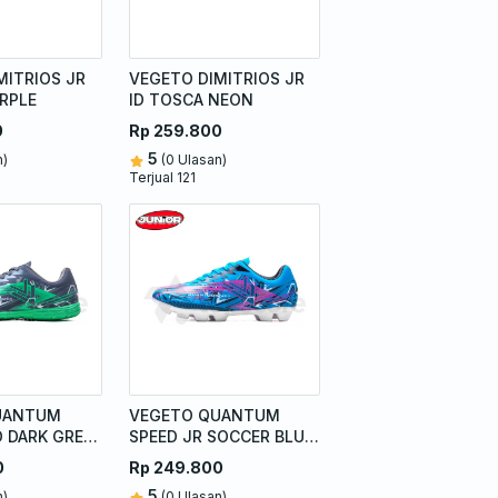
MITRIOS JR
VEGETO DIMITRIOS JR
URPLE
ID TOSCA NEON
0
Rp 259.800
5
n)
(0 Ulasan)
Terjual 121
UANTUM
VEGETO QUANTUM
D DARK GREY
SPEED JR SOCCER BLUE
MAGENTA
0
Rp 249.800
5
n)
(0 Ulasan)