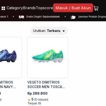
Category
Brands
Topscore
Masuk / Buat Akun
 1
Gratis Ongkir Sejabodetabek
Jaminan Produk Original
Urutkan:
Terbaru
MITRIOS
VEGETO DIMITRIOS
EN NAVY
SOCCER MEN TOSCA
NEON
0
Rp 289.800
5
n)
(0 Ulasan)
Terjual 35