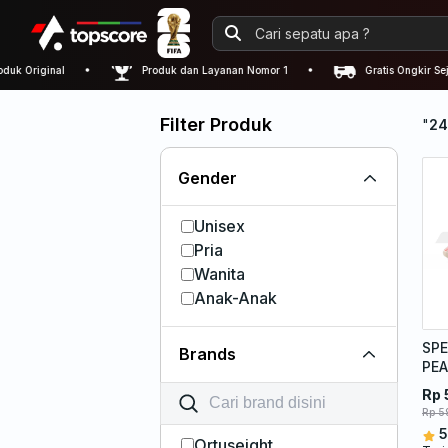
Original
Produk dan Layanan Nomor 1
Gratis Ongkir Sejabo
Filter Produk
"
24
Gender
Unisex
Pria
Wanita
Anak-Anak
SPE
Brands
PEA
Rp 
Rp 5
5
Ortuseight