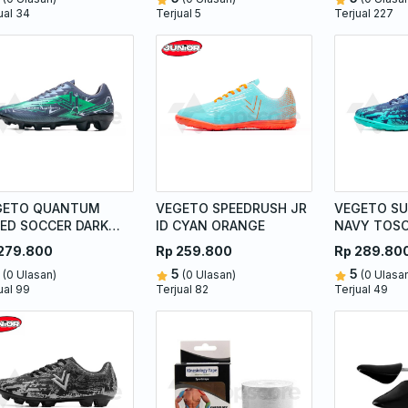
ual 34
Terjual 5
Terjual 227
GETO QUANTUM
VEGETO SPEEDRUSH JR
VEGETO SU
ED SOCCER DARK
ID CYAN ORANGE
NAVY TOS
EY TOSCA
279.800
Rp 259.800
Rp 289.80
5
5
(0 Ulasan)
(0 Ulasan)
(0 Ulasa
ual 99
Terjual 82
Terjual 49