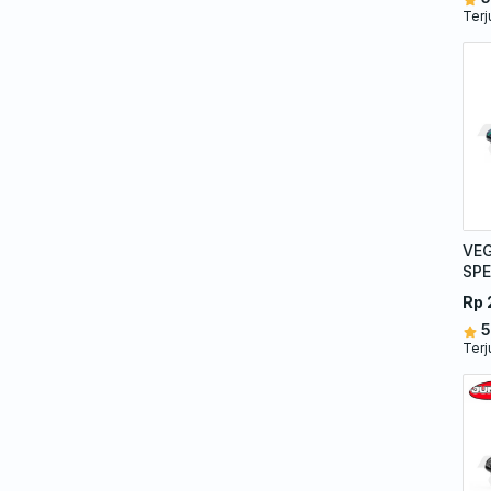
Terj
VE
SPE
GR
Rp 
5
Terj