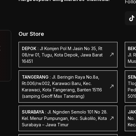
Foll
Our Store
,
DEPOK
:
Jl Komjen Pol M Jasin No 35, Rt
BEK
f
08/rw 01, Tugu, Kota Depok, Jawa Barat
Jl. 
16451
Mus
TANGERANG
:
Jl. Beringin Raya No.8a,
SE
Rt.006/rw.002, Karawaci Baru, Kec.
Tlog
Karawaci, Kota Tangerang, Banten 15116
Ped
(samping Geoff Max Tanerang)
501
SURABAYA
:
Jl. Nginden Semolo 101 No 28.
JA
Kel. Menur Pumpungan, Kec. Sukolilo, Kota
No.
Surabaya – Jawa Timur
Kec