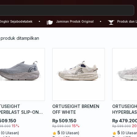
kir Sejabodetabek
Jaminan Produk Original
Produk dan Lay
 produk ditampilkan
TUSEIGHT
ORTUSEIGHT BREMEN
ORTUSEIG
ERBLAST SLIP-ON
OFF WHITE
HYPERBLAS
H GREY
SL MOON 
509.150
Rp 509.150
Rp 479.20
15%
15%
2
99.000
Rp 599.000
Rp 599.000
5
5
(0 Ulasan)
(0 Ulasan)
(0 Ulasa