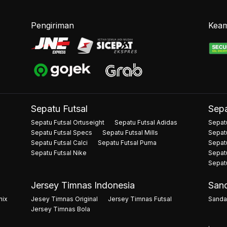
Pengiriman
Keam
Sepatu Futsal
Sepa
Sepatu Futsal Ortuseight
Sepatu Futsal Adidas
Sepatu
Sepatu Futsal Specs
Sepatu Futsal Mills
Sepat
Sepatu Futsal Calci
Sepatu Futsal Puma
Sepat
Sepatu Futsal Nike
Sepat
Sepat
Jersey Timnas Indonesia
Sand
nix
Jesey Timnas Original
Jersey Timnas Futsal
Sandal
Jersey Timnas Bola