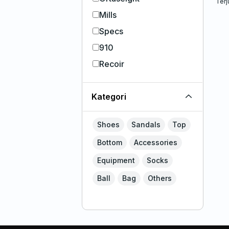
Terj
Mills
Specs
910
Recoir
Kategori
Shoes
Sandals
Top
Bottom
Accessories
Equipment
Socks
Ball
Bag
Others