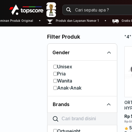
an Produk Original
Produk dan Layanan Nomor 1
Gratis Ong
Filter Produk
"
4
"
Gender
Unisex
Pria
Wanita
Anak-Anak
OR
Brands
HYP
AS
Rp 
Rp 5
5
Ortuseight