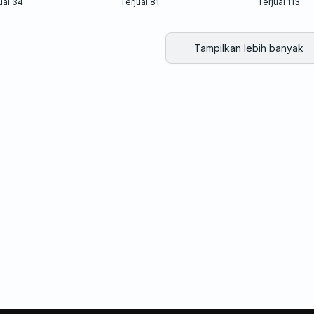
ual 34
Terjual 81
Terjual 113
Tampilkan lebih banyak