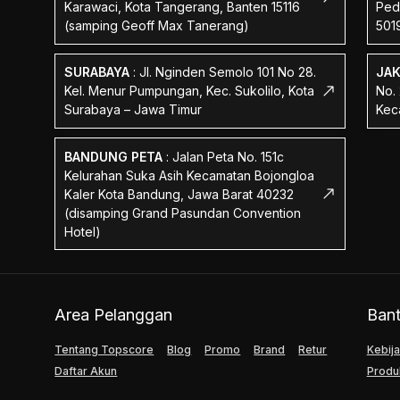
Karawaci, Kota Tangerang, Banten 15116
Ped
(samping Geoff Max Tanerang)
501
SURABAYA
:
Jl. Nginden Semolo 101 No 28.
JA
Kel. Menur Pumpungan, Kec. Sukolilo, Kota
No.
Surabaya – Jawa Timur
Kec
BANDUNG PETA
:
Jalan Peta No. 151c
Kelurahan Suka Asih Kecamatan Bojongloa
Kaler Kota Bandung, Jawa Barat 40232
(disamping Grand Pasundan Convention
Hotel)
Area Pelanggan
Ban
Tentang Topscore
Blog
Promo
Brand
Retur
Kebija
Daftar Akun
Produ