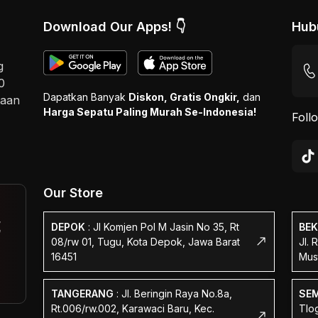
Download Our Apps! 👇
Hub
g
0
Dapatkan Banyak
Diskon, Gratis Ongkir,
dan
taan
Harga Sepatu Paling Murah Se-Indonesia!
Foll
Our Store
,
DEPOK
:
Jl Komjen Pol M Jasin No 35, Rt
BEK
f
08/rw 01, Tugu, Kota Depok, Jawa Barat
Jl. 
16451
Mus
TANGERANG
:
Jl. Beringin Raya No.8a,
SE
Rt.006/rw.002, Karawaci Baru, Kec.
Tlog