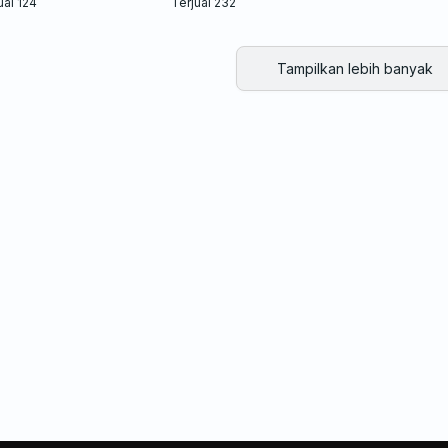
ual 124
Terjual 232
Tampilkan lebih banyak