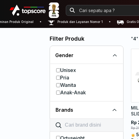
n Produk Original
Produk dan Layanan Nomor 1
Gratis Ong
Filter Produk
"
4
"
Gender
Unisex
Pria
Wanita
Anak-Anak
MIL
Brands
SLI
Rp 
Rp 2
5
Ortuseight