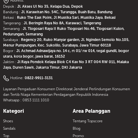
Address:
Depok :
Jl. Akses UI No 35, Kelapa Dua, Depok
Bandung :
Jl. Karawitan No. 54C, Turangga, Buah Batu, Bandung
Bekasi :
Ruko The East Point, Jl Mustika Sari, Mustika Jaya. Bekasi
Tangerang :
Jl. Beringin Raya No 8A, Karawaci, Tangerang
Semarang :
Jl. Tlogosari Raya II Ruko Tlogosari No.46, Tlogosari Kulon,
Pedurungan, Semarang
Surabaya :
Regency 20, Ruko Manyar garden, Jl. Nginden Semolo No.105,
Menur Pumpungan, Kec. Sukolilo, Surabaya, Jawa Timur 60118
Bogor :
Jl. Achmad Adnawijaya no. 14 c, rt 01/ rw 014, tegal gundil, bogor
utara, kota bogor, jawa barat, 16152
Jaktim :
Jl Raya Pondok Kelapa Blok C4 Kav No 3 RT 004 RW 011, Malaka
Jaya, Duren Sawit, Jakarta Timur, DKI Jakarta
Hotline:
0822-9911-3131
Layanan Pengaduan Konsumen Direktorat Jenderal Perlindungan Konsumen
dan Tertib Niaga Kementerian Perdagangan Republik Indonesia
Whatsapp :
0853 1111 1010
Kategori
Area Pelanggan
Shoes
Tentang Topscore
Sandals
Blog
Top
Promo