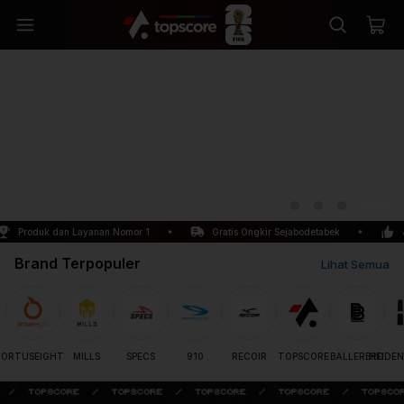
Produk dan Layanan Nomor 1
Gratis Ongkir Sejabodetabek
Ja
Brand Terpopuler
Lihat Semua
ORTUSEIGHT
MILLS
SPECS
910
RECOIR
TOPSCORE
BALLERBRO
HEIDEN