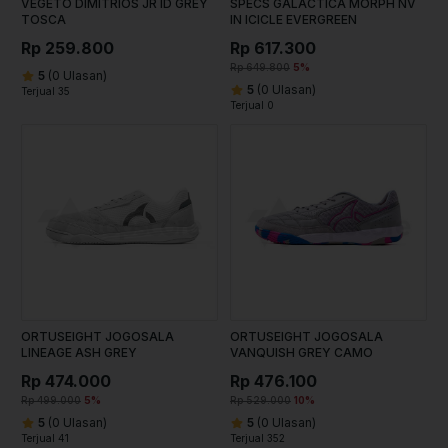
VEGETO DIMITRIOS JR ID GREY
SPECS GALACTICA MORPH NV
TOSCA
IN ICICLE EVERGREEN
Rp 259.800
Rp 617.300
Rp 649.800
5%
5
(0 Ulasan)
5
(0 Ulasan)
Terjual 35
Terjual 0
ORTUSEIGHT JOGOSALA
ORTUSEIGHT JOGOSALA
LINEAGE ASH GREY
VANQUISH GREY CAMO
Rp 474.000
Rp 476.100
Rp 499.000
5%
Rp 529.000
10%
5
(0 Ulasan)
5
(0 Ulasan)
Terjual 41
Terjual 352