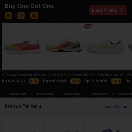
Buy One Get One
Lihat Promo
:
:
14
17
57
SPECS METASALA NATIV 5 HIGH RISK RED FLINT GREY
MILLS XYCLOPS SPEEDFREAK IN SILVER BLACK RGB
SPECS ELEVATION ONE JR IN 
PIE
Rp 549.800
Rp 699.000
Rp 329.800
Rp
B1G1
B1G1
B1G1
Produk Terbaru
Lihat Semua