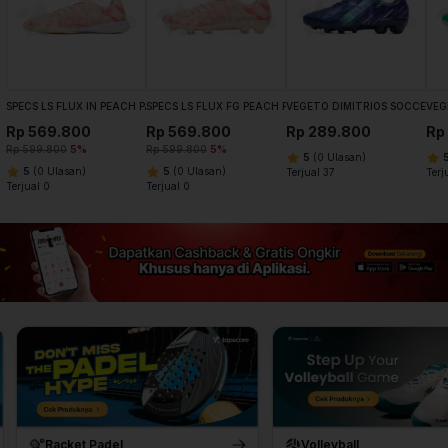
SPECS LS FLUX IN PEACH PARFAIT ECRU
SPECS LS FLUX FG PEACH PARFAIT ECRU
VEGETO DIMITRIOS SOCCER M
VEG
Rp 569.800
Rp 569.800
Rp 289.800
Rp
Rp 599.800
5%
Rp 599.800
5%
5
(0 Ulasan)
5
(0 Ulasan)
5
(0 Ulasan)
Terjual 37
Terj
Terjual 0
Terjual 0
Volleyball
Basketball