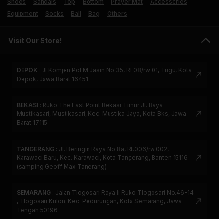
Shoes
Sandals
Top
Bottom
Prayer Mat
Accessories
Equipment
Socks
Ball
Bag
Others
Visit Our Store!
DEPOK
:
Jl Komjen Pol M Jasin No 35, Rt 08/rw 01, Tugu, Kota
Depok, Jawa Barat 16451
BEKASI
:
Ruko The East Point Bekasi Timur Jl. Raya
Mustikasari, Mustikasari, Kec. Mustika Jaya, Kota Bks, Jawa
Barat 17115
TANGERANG
:
Jl. Beringin Raya No.8a, Rt.006/rw.002,
Karawaci Baru, Kec. Karawaci, Kota Tangerang, Banten 15116
(samping Geoff Max Tanerang)
SEMARANG
:
Jalan Tlogosari Raya Ii Ruko Tlogosari No.46-14
, Tlogosari Kulon, Kec. Pedurungan, Kota Semarang, Jawa
Tengah 50196