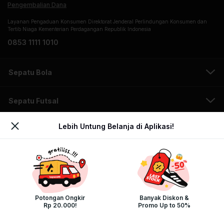
Pengembalian Dana
Layanan Pengaduan Konsumen Direktorat Jenderal Perlindungan Konsumen dan
Tertib Niaga Kementerian Perdagangan Republik Indonesia
0853 1111 1010
Sepatu Bola
Sepatu Futsal
Lebih Untung Belanja di Aplikasi!
Sepatu Running
Sepatu Sneakers
Jersey Timnas Indonesia
Potongan Ongkir
Banyak Diskon &
Rp 20.000!
Promo Up to 50%
Sandal Lebaran