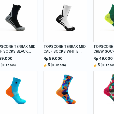
PSCORE TERRAX MID
TOPSCORE TERRAX MID
TOPSCORE 
F SOCKS BLACK
CALF SOCKS WHITE
CREW SOC
EY
BLACK
GREEN
59.000
Rp 59.000
Rp 49.000
5
5
(0 Ulasan)
(0 Ulasan)
(0 Ulasa