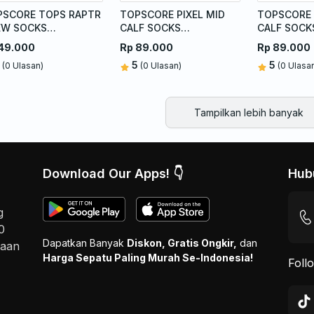
PSCORE TOPS RAPTR
TOPSCORE PIXEL MID
TOPSCORE 
EW SOCKS
CALF SOCKS
CALF SOCK
RQUOISE ORANGE
MULTICOLOUR BLUE
MULTICOL
49.000
Rp 89.000
Rp 89.000
5
5
(0 Ulasan)
(0 Ulasan)
(0 Ulasa
Tampilkan lebih banyak
Download Our Apps! 👇
Hub
g
0
Dapatkan Banyak
Diskon, Gratis Ongkir,
dan
taan
Harga Sepatu Paling Murah Se-Indonesia!
Foll