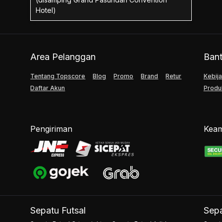
Hotel)
Area Pelanggan
Ban
Tentang Topscore
Blog
Promo
Brand
Retur
Kebija
Daftar Akun
Produ
Pengiriman
Keam
Sepatu Futsal
Sepa