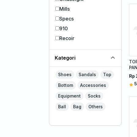
Mills
Specs
910
Recoir
Kategori
TOP
PA
BL
Shoes
Sandals
Top
Rp 
5
Bottom
Accessories
Equipment
Socks
Ball
Bag
Others