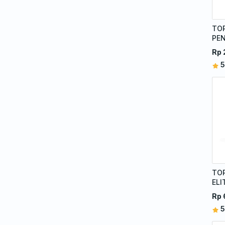
TOP
PE
HI
Rp 
5
TO
ELI
WH
Rp 
5