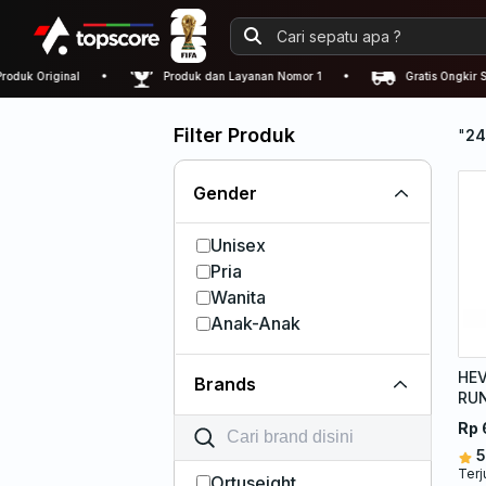
 Original
Produk dan Layanan Nomor 1
Gratis Ongkir Sejab
Filter Produk
"
24
Gender
Unisex
Pria
Wanita
Anak-Anak
HEV
Brands
RU
Rp 
5
Terj
Ortuseight