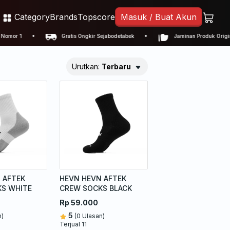
Category
Brands
Topscore
Masuk / Buat Akun
or 1
Gratis Ongkir Sejabodetabek
Jaminan Produk Original
Urutkan:
Terbaru
 AFTEK
HEVN HEVN AFTEK
S WHITE
CREW SOCKS BLACK
Rp 59.000
5
n)
(0 Ulasan)
Terjual 11