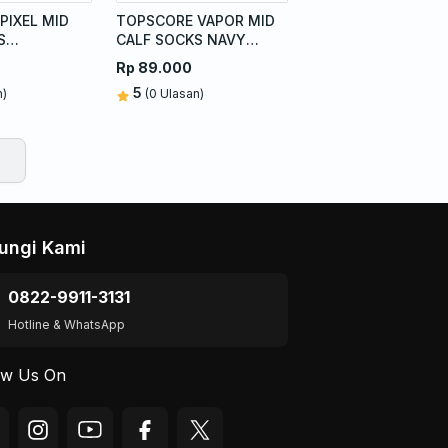
PIXEL MID
TOPSCORE VAPOR MID
S
CALF SOCKS NAVY
OUR GREEN
ORANGE
Rp 89.000
5
n)
(0 Ulasan)
ungi Kami
0822-9911-3131
Hotline & WhatsApp
ow Us On